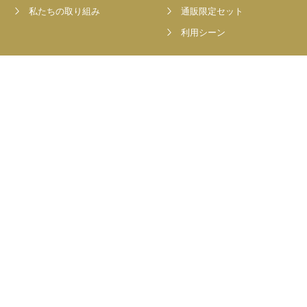
私たちの取り組み
通販限定セット
利用シーン
Team
Information
キャンペーン
トピックス
Contact
個人情報の取り扱いについて
中核的労働要求事項に関する方針声明