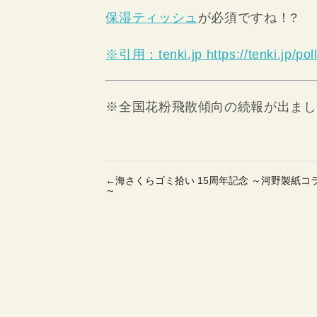
保湿ティッシュ
が必須ですね！?
※引用：tenki.jp https://tenki.jp/pol
※全国花粉飛散傾向の続報が出まし
←
海さくらゴミ拾い 15周年記念 ～河野製紙コ
～