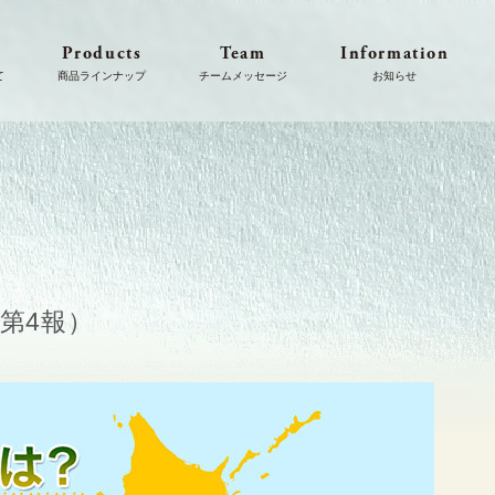
s
Products
Team
Information
（第4報）