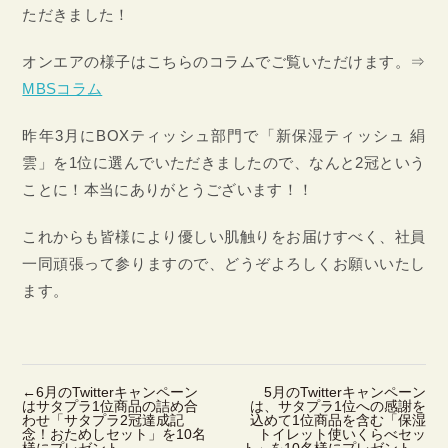
ただきました！
オンエアの様子はこちらのコラムでご覧いただけます。⇒
MBSコラム
昨年3月にBOXティッシュ部門で「新保湿ティッシュ 絹
雲」を1位に選んでいただきましたので、なんと2冠という
ことに！本当にありがとうございます！！
これからも皆様により優しい肌触りをお届けすべく、社員
一同頑張って参りますので、どうぞよろしくお願いいたし
ます。
←
6月のTwitterキャンペーン
5月のTwitterキャンペーン
はサタプラ1位商品の詰め合
は、サタプラ1位への感謝を
わせ「サタプラ2冠達成記
込めて1位商品を含む「保湿
念！おためしセット」を10名
トイレット使いくらべセッ