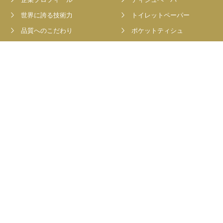
企業プロフィール
ティシュペーパー
世界に誇る技術力
トイレットペーパー
品質へのこだわり
ポケットティシュ
工場紹介
キャラクター
メディア紹介
通販限定ギフトセット
私たちの取り組み
通販限定セット
利用シーン
Team
Information
キャンペーン
トピックス
Contact