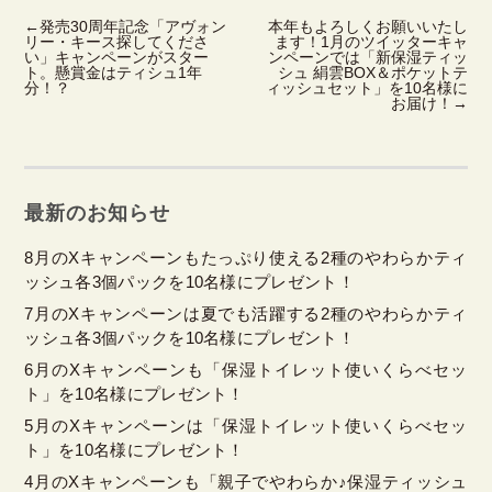
←
発売30周年記念「アヴォン
本年もよろしくお願いいたし
リー・キース探してくださ
ます！1月のツイッターキャ
い」キャンペーンがスター
ンペーンでは「新保湿ティッ
ト。懸賞金はティシュ1年
シュ 絹雲BOX＆ポケットテ
分！？
ィッシュセット」を10名様に
お届け！
→
最新のお知らせ
8月のXキャンペーンもたっぷり使える2種のやわらかティ
ッシュ各3個パックを10名様にプレゼント！
7月のXキャンペーンは夏でも活躍する2種のやわらかティ
ッシュ各3個パックを10名様にプレゼント！
6月のXキャンペーンも「保湿トイレット使いくらべセッ
ト」を10名様にプレゼント！
5月のXキャンペーンは「保湿トイレット使いくらべセッ
ト」を10名様にプレゼント！
4月のXキャンペーンも「親子でやわらか♪保湿ティッシュ