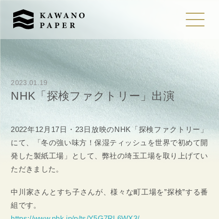
2023.01.19
NHK「探検ファクトリー」出演
2022年12月17日・23日放映のNHK「探検ファクトリー」
にて、「冬の強い味方！保湿ティッシュを世界で初めて開
発した製紙工場」として、弊社の埼玉工場を取り上げてい
ただきました。
中川家さんとすち子さんが、様々な町工場を”探検”する番
組です。
https://www.nhk.jp/p/ts/Y5G7RL6WX3/