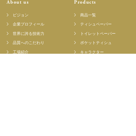
About us
Products
ビジョン
商品一覧
企業プロフィール
ティシュペーパー
世界に誇る技術力
トイレットペーパー
品質へのこだわり
ポケットティシュ
工場紹介
キャラクター
メディア紹介
通販限定ギフトセット
私たちの取り組み
通販限定セット
利用シーン
Team
Information
キャンペーン
トピックス