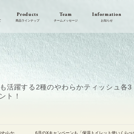
s
Products
Team
Information
でも活躍する2種のやわらかティッシュ各3
ゼント！
やわらか
6月のXキャンペーンも「保湿トイレット使いくらべ